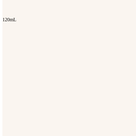
120mL