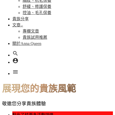
細紋、抗老保養
舒緩、修護保養
控油、毛孔保養
貴族分享
文章
專欄文章
貴族試用推薦
關於Anna Queen
search
account_circle
menu
展現您的貴族風範
敬邀您分享貴族體驗
點此了結更多活動詳情