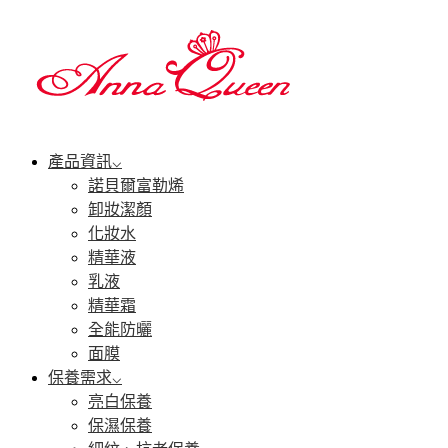
產品資訊
諾貝爾富勒烯
卸妝潔顏
化妝水
精華液
乳液
精華霜
全能防曬
面膜
保養需求
亮白保養
保濕保養