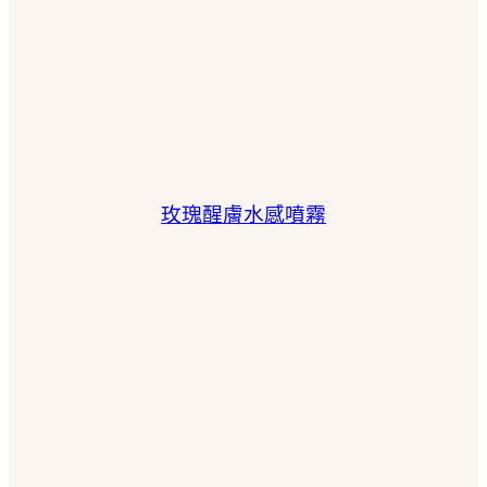
玫瑰醒膚水感噴霧