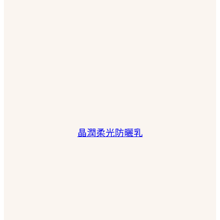
晶潤柔光防曬乳