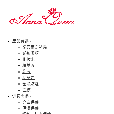
產品資訊
諾貝爾富勒烯
卸妝潔顏
化妝水
精華液
乳液
精華霜
全能防曬
面膜
保養需求
亮白保養
保濕保養