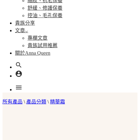
細紋、抗老保養
舒緩、修護保養
控油、毛孔保養
貴族分享
文章
專欄文章
貴族試用推薦
關於Anna Queen
search
account_circle
menu
所有產品
\
產品分類
\
精華霜