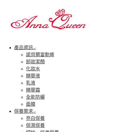
產品資訊
諾貝爾富勒烯
卸妝潔顏
化妝水
精華液
乳液
精華霜
全能防曬
面膜
保養需求
亮白保養
保濕保養