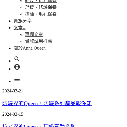
細紋、抗老保養
舒緩、修護保養
控油、毛孔保養
貴族分享
文章
專欄文章
貴族試用推薦
關於Anna Queen
search
account_circle
menu
2024-03-21
防曬界的Queen，防曬系列產品報你知
2024-03-15
抗老界的Queen，頂級富勒系列