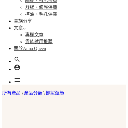
細紋、抗老保養
舒緩、修護保養
控油、毛孔保養
貴族分享
文章
專欄文章
貴族試用推薦
關於Anna Queen
search
account_circle
menu
所有產品
\
產品分類
\
卸妝潔顏