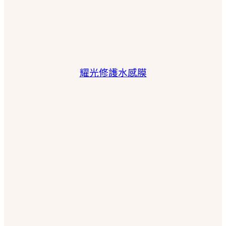
耀光修護水感膜