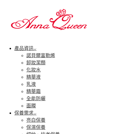
產品資訊
諾貝爾富勒烯
卸妝潔顏
化妝水
精華液
乳液
精華霜
全能防曬
面膜
保養需求
亮白保養
保濕保養