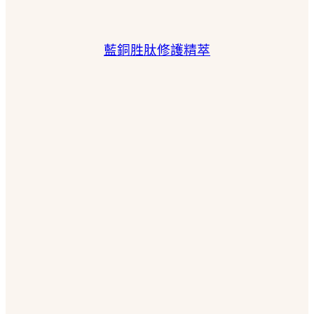
藍銅胜肽修護精萃