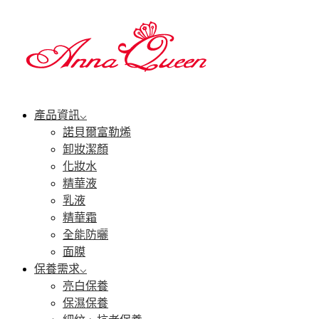
產品資訊
諾貝爾富勒烯
卸妝潔顏
化妝水
精華液
乳液
精華霜
全能防曬
面膜
保養需求
亮白保養
保濕保養