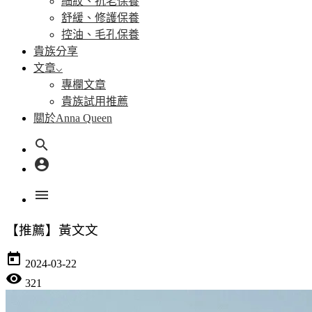
細紋、抗老保養
舒緩、修護保養
控油、毛孔保養
貴族分享
文章
專欄文章
貴族試用推薦
關於Anna Queen
search
account_circle
menu
【推薦】黃文文
today
2024-03-22
visibility
321