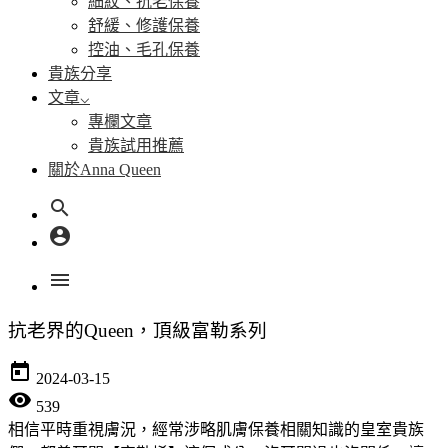
細紋、抗老保養
舒緩、修護保養
控油、毛孔保養
貴族分享
文章
專欄文章
貴族試用推薦
關於Anna Queen
search
account_circle
menu
抗老界的Queen，頂級富勒系列
today
2024-03-15
visibility
539
相信平時重視膚況，經常涉略肌膚保養相關知識的皇室貴族