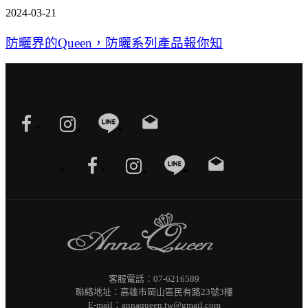
2024-03-21
防曬界的Queen，防曬系列產品報你知
drafts
drafts
客服電話：07-6216589
聯絡地址：高雄市岡山區民有路23號3樓
E-mail：annaqueen.tw@gmail.com