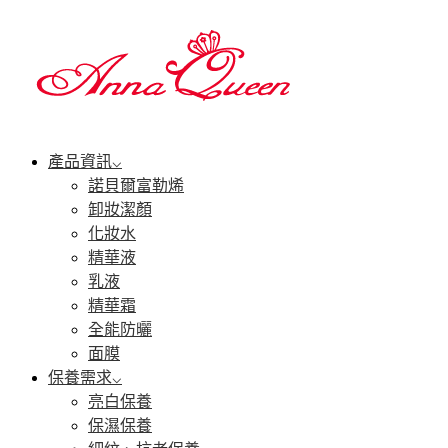
產品資訊
諾貝爾富勒烯
卸妝潔顏
化妝水
精華液
乳液
精華霜
全能防曬
面膜
保養需求
亮白保養
保濕保養