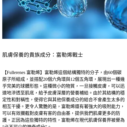
肌膚保養的貴族成分：富勒烯戰士
【Fullerenes 富勒烯】富勒烯這個結構獨特的分子，由60個碳
原子所組成，並搭配20個六角環與12個五角環，展現出一種幾
乎完美的球體形態。這種微小的物質，一旦接觸皮膚，可以迅
速地滲透至肌底，給予皮膚深層的營養補給。由於其結構的穩
定性和對稱性，使得它與其他保養成分的結合不會產生太多的
相互干擾。更令人驚艷的是，富勒烯還有著強大的吸附能力，
可以有效攔截對皮膚有害的自由基，提供我們肌膚更多的防
護。正因為這些獨特的特性，富勒烯在現代肌膚保養界被譽為
“必不可少的神奇成分”。