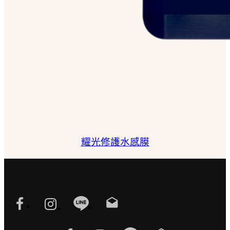
耀光修護水感膜
drafts