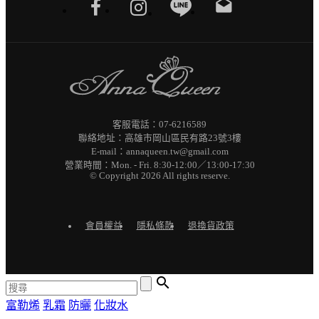
drafts
客服電話：07-6216589
聯絡地址：高雄市岡山區民有路23號3樓
E-mail：annaqueen.tw@gmail.com
營業時間：Mon. - Fri. 8:30-12:00／13:00-17:30
© Copyright 2026 All rights reserve.
會員權益
隱私條款
退換貨政策

富勒烯
乳霜
防曬
化妝水