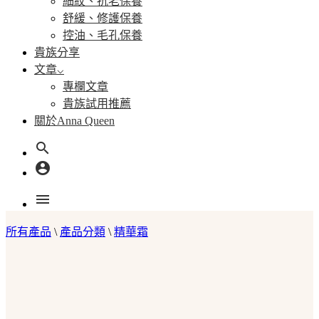
細紋、抗老保養
舒緩、修護保養
控油、毛孔保養
貴族分享
文章
專欄文章
貴族試用推薦
關於Anna Queen
search
account_circle
menu
所有產品
\
產品分類
\
精華霜