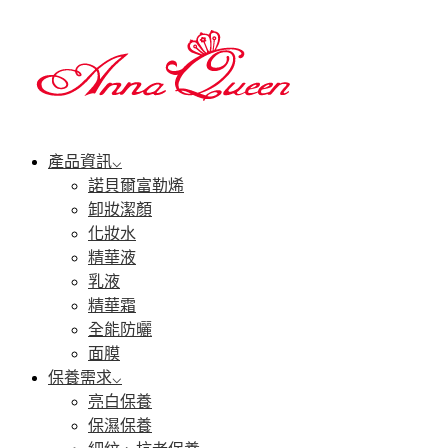
產品資訊
諾貝爾富勒烯
卸妝潔顏
化妝水
精華液
乳液
精華霜
全能防曬
面膜
保養需求
亮白保養
保濕保養