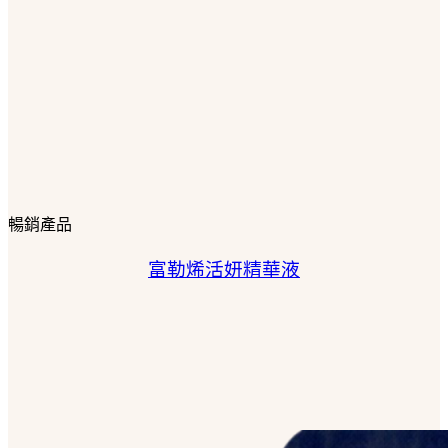
暢銷產品
富勒烯活妍精華液